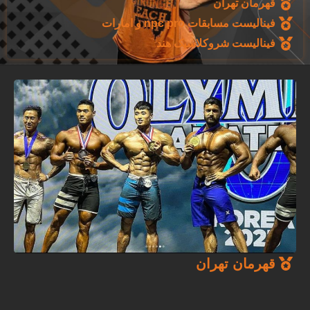
قهرمان تهران
فینالیست مسابقات npc pro و امارات
فینالیست شروکلاسیک هند
قهرمان تهران